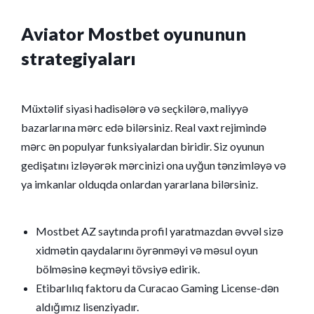
Aviator Mostbet oyununun
strategiyaları
Müxtəlif siyasi hadisələrə və seçkilərə, maliyyə
bazarlarına mərc edə bilərsiniz. Real vaxt rejimində
mərc ən populyar funksiyalardan biridir. Siz oyunun
gedişatını izləyərək mərcinizi ona uyğun tənzimləyə və
ya imkanlar olduqda onlardan yararlana bilərsiniz.
Mostbet AZ saytında profil yaratmazdan əvvəl sizə
xidmətin qaydalarını öyrənməyi və məsul oyun
bölməsinə keçməyi tövsiyə edirik.
Etibarlılıq faktoru da Curacao Gaming License-dən
aldığımız lisenziyadır.