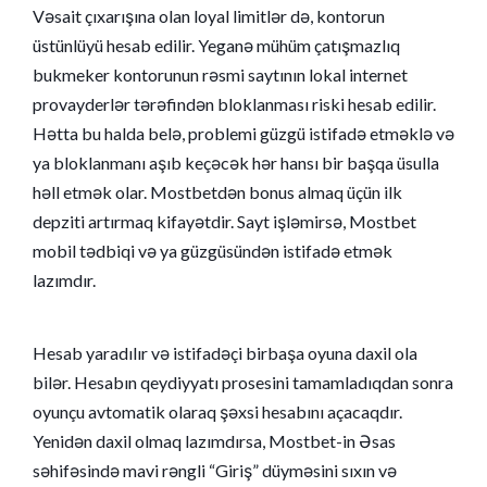
Vəsait çıxarışına olan loyal limitlər də, kontorun
üstünlüyü hesab edilir. Yeganə mühüm çatışmazlıq
bukmeker kontorunun rəsmi saytının lokal internet
provayderlər tərəfindən bloklanması riski hesab edilir.
Hətta bu halda belə, problemi güzgü istifadə etməklə və
ya bloklanmanı aşıb keçəcək hər hansı bir başqa üsulla
həll etmək olar. Mostbetdən bonus almaq üçün ilk
depziti artırmaq kifayətdir. Sayt işləmirsə, Mostbet
mobil tədbiqi və ya güzgüsündən istifadə etmək
lazımdır.
Hesab yaradılır və istifadəçi birbaşa oyuna daxil ola
bilər. Hesabın qeydiyyatı prosesini tamamladıqdan sonra
oyunçu avtomatik olaraq şəxsi hesabını açacaqdır.
Yenidən daxil olmaq lazımdırsa, Mostbet-in Əsas
səhifəsində mavi rəngli “Giriş” düyməsini sıxın və