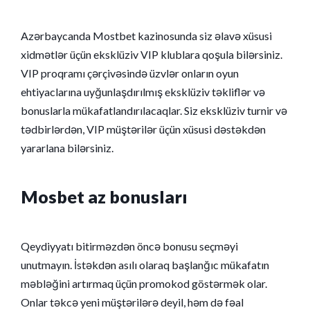
Azərbaycanda Mostbet kazinosunda siz əlavə xüsusi
xidmətlər üçün eksklüziv VIP klublara qoşula bilərsiniz.
VIP proqramı çərçivəsində üzvlər onların oyun
ehtiyaclarına uyğunlaşdırılmış eksklüziv təkliflər və
bonuslarla mükafatlandırılacaqlar. Siz eksklüziv turnir və
tədbirlərdən, VIP müştərilər üçün xüsusi dəstəkdən
yararlana bilərsiniz.
Mosbet az bonusları
Qeydiyyatı bitirməzdən öncə bonusu seçməyi
unutmayın. İstəkdən asılı olaraq başlanğıc mükafatın
məbləğini artırmaq üçün promokod göstərmək olar.
Onlar təkcə yeni müştərilərə deyil, həm də fəal