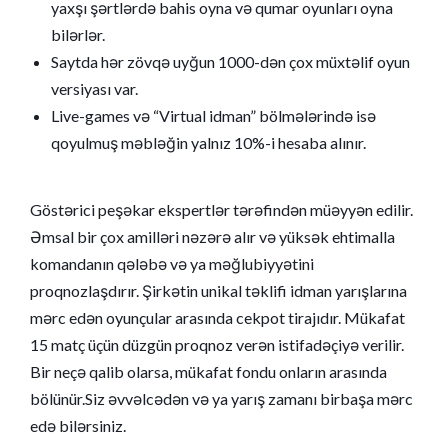
yaxşı şərtlərdə bahis oyna və qumar oyunları oyna
bilərlər.
Saytda hər zövqə uyğun 1000-dən çox müxtəlif oyun
versiyası var.
Live-games və “Virtual idman” bölmələrində isə
qoyulmuş məbləğin yalnız 10%-i hesaba alınır.
Göstərici peşəkar ekspertlər tərəfindən müəyyən edilir.
Əmsal bir çox amilləri nəzərə alır və yüksək ehtimalla
komandanın qələbə və ya məğlubiyyətini
proqnozlaşdırır. Şirkətin unikal təklifi idman yarışlarına
mərc edən oyunçular arasında cekpot tirajıdır. Mükafat
15 matç üçün düzgün proqnoz verən istifadəçiyə verilir.
Bir neçə qalib olarsa, mükafat fondu onların arasında
bölünür.Siz əvvəlcədən və ya yarış zamanı birbaşa mərc
edə bilərsiniz.