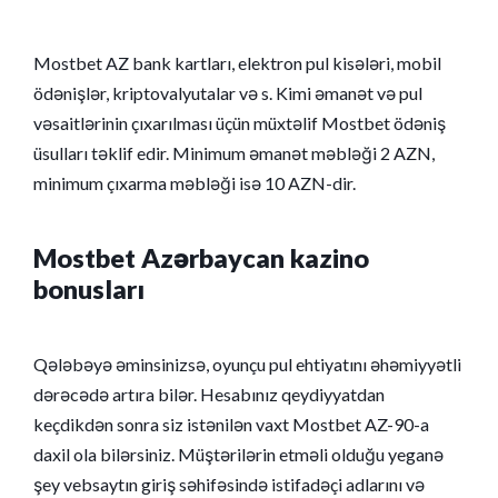
Mostbet AZ bank kartları, elektron pul kisələri, mobil
ödənişlər, kriptovalyutalar və s. Kimi əmanət və pul
vəsaitlərinin çıxarılması üçün müxtəlif Mostbet ödəniş
üsulları təklif edir. Minimum əmanət məbləği 2 AZN,
minimum çıxarma məbləği isə 10 AZN-dir.
Mostbet Azərbaycan kazino
bonusları
Qələbəyə əminsinizsə, oyunçu pul ehtiyatını əhəmiyyətli
dərəcədə artıra bilər. Hesabınız qeydiyyatdan
keçdikdən sonra siz istənilən vaxt Mostbet AZ-90-a
daxil ola bilərsiniz. Müştərilərin etməli olduğu yeganə
şey vebsaytın giriş səhifəsində istifadəçi adlarını və