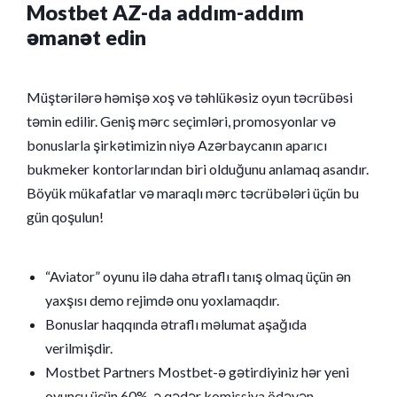
Mostbet AZ-da addım-addım
əmanət edin
Müştərilərə həmişə xoş və təhlükəsiz oyun təcrübəsi
təmin edilir. Geniş mərc seçimləri, promosyonlar və
bonuslarla şirkətimizin niyə Azərbaycanın aparıcı
bukmeker kontorlarından biri olduğunu anlamaq asandır.
Böyük mükafatlar və maraqlı mərc təcrübələri üçün bu
gün qoşulun!
“Aviator” oyunu ilə daha ətraflı tanış olmaq üçün ən
yaxşısı demo rejimdə onu yoxlamaqdır.
Bonuslar haqqında ətraflı məlumat aşağıda
verilmişdir.
Mostbet Partners Mostbet-ə gətirdiyiniz hər yeni
oyunçu üçün 60%-ə qədər komissiya ödəyən