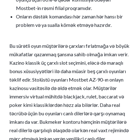
Mostbet-in rəsmi filial proqramıdır.
Onların dəstək komandası hər zaman hər hansı bir
problem və ya sualla kömək etməyə hazırdır.
Bu sürətli oyun müştərilərə çarxları fırlatmağa və böyük
mükafatlar qazanmaq şansına sahib olmağa imkan verir.
Kazino klassik üç çarxlı slot seçimini, eləcə də maraqlı
bonus xüsusiyyətləri ilə daha müasir beş çarxlı oyunları
təklif edir. Stolüstü oyunları Mostbet AZ-90-ın onlayn
kazinosu vasitəsilə də əldə etmək olar. Müştərilər
immersiv virtual mühitdə blackjack, rulet, baccarat və
poker kimi klassiklərdən həzz ala bilərlər. Daha real
təcrübə üçün bu oyunları canlı dilerlərə qarşı oynamaq
imkanı da var. Bukmeker kontoru həmçinin müştərilərə
real dilerlə qarşılıqlı əlaqədə olarkən real vaxt rejimində
mərc etməyə imkan verən yenilikçi canlı diler