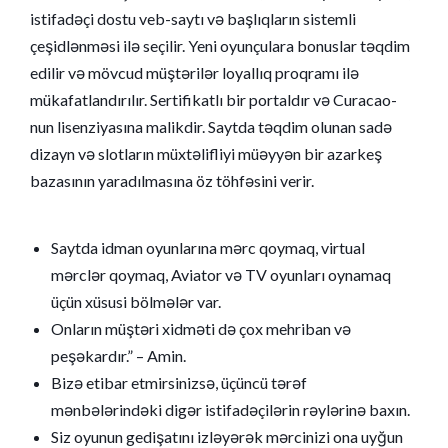
istifadəçi dostu veb-saytı və başlıqların sistemli
çeşidlənməsi ilə seçilir. Yeni oyunçulara bonuslar təqdim
edilir və mövcud müştərilər loyallıq proqramı ilə
mükafatlandırılır. Sertifikatlı bir portaldır və Curacao-
nun lisenziyasına malikdir. Saytda təqdim olunan sadə
dizayn və slotların müxtəlifliyi müəyyən bir azarkeş
bazasının yaradılmasına öz töhfəsini verir.
Saytda idman oyunlarına mərc qoymaq, virtual
mərclər qoymaq, Aviator və TV oyunları oynamaq
üçün xüsusi bölmələr var.
Onların müştəri xidməti də çox mehriban və
peşəkardır.” – Amin.
Bizə etibar etmirsinizsə, üçüncü tərəf
mənbələrindəki digər istifadəçilərin rəylərinə baxın.
Siz oyunun gedişatını izləyərək mərcinizi ona uyğun