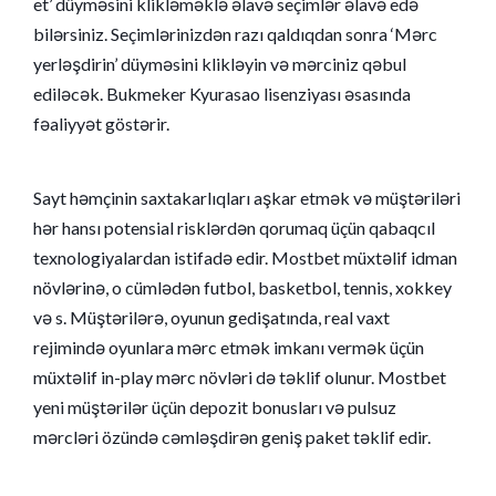
et’ düyməsini klikləməklə əlavə seçimlər əlavə edə
bilərsiniz. Seçimlərinizdən razı qaldıqdan sonra ‘Mərc
yerləşdirin’ düyməsini klikləyin və mərciniz qəbul
ediləcək. Bukmeker Kyurasao lisenziyası əsasında
fəaliyyət göstərir.
Sayt həmçinin saxtakarlıqları aşkar etmək və müştəriləri
hər hansı potensial risklərdən qorumaq üçün qabaqcıl
texnologiyalardan istifadə edir. Mostbet müxtəlif idman
növlərinə, o cümlədən futbol, ​​basketbol, ​​tennis, xokkey
və s. Müştərilərə, oyunun gedişatında, real vaxt
rejimində oyunlara mərc etmək imkanı vermək üçün
müxtəlif in-play mərc növləri də təklif olunur. Mostbet
yeni müştərilər üçün depozit bonusları və pulsuz
mərcləri özündə cəmləşdirən geniş paket təklif edir.