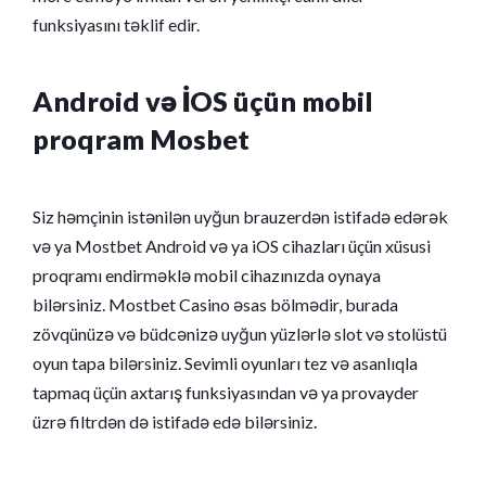
funksiyasını təklif edir.
Android və İOS üçün mobil
proqram Mosbet
Siz həmçinin istənilən uyğun brauzerdən istifadə edərək
və ya Mostbet Android və ya iOS cihazları üçün xüsusi
proqramı endirməklə mobil cihazınızda oynaya
bilərsiniz. Mostbet Casino əsas bölmədir, burada
zövqünüzə və büdcənizə uyğun yüzlərlə slot və stolüstü
oyun tapa bilərsiniz. Sevimli oyunları tez və asanlıqla
tapmaq üçün axtarış funksiyasından və ya provayder
üzrə filtrdən də istifadə edə bilərsiniz.