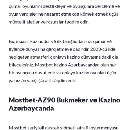
qumar oyunlarını dəstəkləyir və oyunçulara xərcləmə və
oyun vərdişlərinə nəzarət etməkdə kömək etmək üçün
müxtəlif alətlər və resurslar təqdim edir.
Bu, müasir kazinodur və ilk tanışlıqdan sizi qumar və
əyləncə dünyasına qərq etməyə qadirdir. 2023-cü ildə
həqiqətən atmasferik onlayn kazino dünyasına daxil ola
biləcəksiniz. Mostbet kazino Azərbaycandan olan hər
bir oyunçunu dəvət edir və onlayn kazino oyunları üçün
yalnız ən yaxşı şəraiti təqdim edir.
Mostbet-AZ90 Bukmeker və Kazino
Azərbaycanda
Mostbet səriştəli dəstək xidməti, ətraflı oyun menyusu,