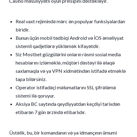
Casino məsuliyyətli oyun prinsipini dəstəkləyir.
Real vaxt rejimində mərc ən populyar funksiyalardan
biridir.
Bunun üçün mobil tədbiqi Android və İOS əməliyyat
sistemli qadjetlərə yükləmək kifayətdir.
Siz Mostbet güzgülərini onların rəsmi sosial media
hesablarını izləməklə, müştəri dəstəyi ilə əlaqə
saxlamaqla və ya VPN xidmətindən istifadə etməklə
tapa bilərsiniz.
Operator istifadəçi məlumatlarını SSL şifrələmə
sistemi ilə qoruyur.
Aksiya BC saytında qeydiyyatdan keçdiyi tarixdən
etibarən 7 gün ərzində etibarlıdır.
Üstəlik, bu, bir komandanın və ya idmançının ümumi