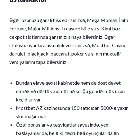
Əgər özünüzü şanslı hiss edirsinizsə, Mega Moolah, İlahi
Fortune, Major Millions, Treasure Nile və s. Kimi bəzi
cekpot slotlarında şansınızı sınaya bilərsiniz. Əgər
stolüstü oyunlara üstünlük verirsinizsə, Mostbet Casino-
da rulet, blackjack, baccarat, poker və s.-nin müxtəlif
versiyalarını tapa bilərsiniz.
Bundan əlavə şəxsi kabinetdə həm də dost dəvət
etmək və dəstək xidmətinə sorğu göndərmək üçün
keçidlər var.
Mostbet AZ kazinosunda 150 satıcıdan 5000-ə yaxın
slot maşını var.
Özəl bonuslar və təşviqatlar sayəsində, yeni
başlayanlar da, belə ki, təcrübəli oyunçular da ən