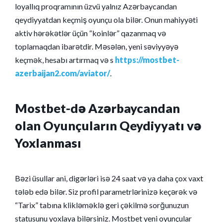
loyallıq proqramının üzvü yalnız Azərbaycandan
qeydiyyatdan keçmiş oyunçu ola bilər. Onun mahiyyəti
aktiv hərəkətlər üçün “koinlər” qazanmaq və
toplamaqdan ibarətdir. Məsələn, yeni səviyyəyə
keçmək, hesabı artırmaq və s
https://mostbet-
azerbaijan2.com/aviator/
.
Mostbet-də Azərbaycandan
olan Oyunçuların Qeydiyyatı və
Yoxlanması
Bəzi üsullar ani, digərləri isə 24 saat və ya daha çox vaxt
tələb edə bilər. Siz profil parametrlərinizə keçərək və
“Tarix” tabına klikləməklə geri çəkilmə sorğunuzun
statusunu yoxlaya bilərsiniz. Mostbet yeni oyunçular